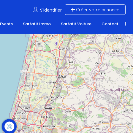
Créer votre annonce
S'identifier
 Events
Sarfatit Immo
Sarfatit Voiture
Contact