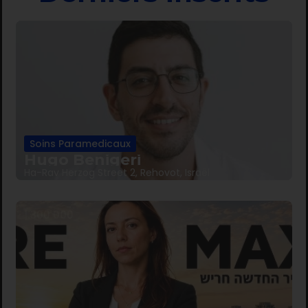
Soins Paramedicaux
Hugo Benigeri
Ha-Rav Herzog Street 2, Rehovot, Israël
1 300 000