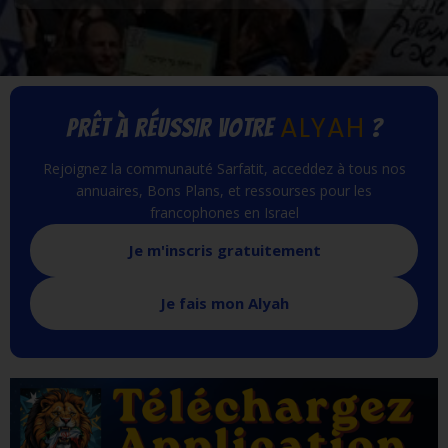
ALYAH
PRÊT À RÉUSSIR VOTRE
?
Rejoignez la communauté Sarfatit, acceddez à tous nos
annuaires, Bons Plans, et ressourses pour les
francophones en Israel
Je m'inscris gratuitement
Je fais mon Alyah