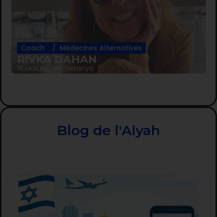
Coach
Médecines Alternatives
RIVKA DAHAN
18 Macdonald Netanya
Blog de l'Alyah