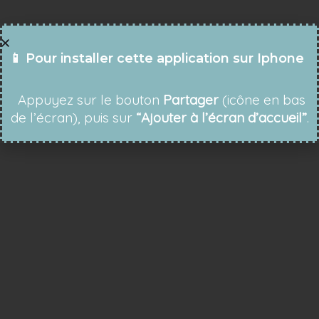
📱 Pour installer cette application sur Iphone
Appuyez sur le bouton
Partager
(icône en bas
de l’écran), puis sur
“Ajouter à l’écran d’accueil”
.