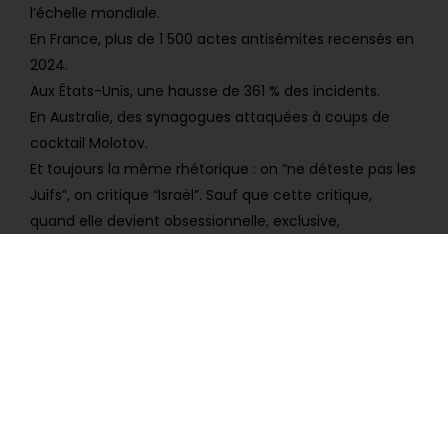
l’échelle mondiale.
En France, plus de 1 500 actes antisémites recensés en
2024.
Aux États-Unis, une hausse de 361 % des incidents.
En Australie, des synagogues attaquées à coups de
cocktail Molotov.
Et toujours la même rhétorique : on “ne déteste pas les
Juifs”, on critique “Israël”. Sauf que cette critique,
quand elle devient obsessionnelle, exclusive,
déshumanisante, n’est plus de la politique, mais de la
haine recyclée.
Car aujourd’hui, le Juif d’hier, c’est l’État d’Israël.
On ne le tolère que s’il reste silencieux, fragile,
menacé. Mais s’il se défend ? S’il réussit ? Alors on
le déteste.
Comme le Juif millénaire, Israël dérange par son
existence même.