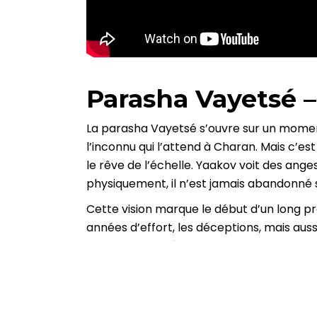
Parasha Vayetsé –
La parasha Vayetsé s’ouvre sur un moment c
l’inconnu qui l’attend à Charan. Mais c’es
le rêve de l’échelle. Yaakov voit des a
physiquement, il n’est jamais abandonné 
Cette vision marque le début d’un long pr
années d’effort, les déceptions, mais auss
seulement un récit de voyage ; c’est l’his
Chaque étape du récit souligne un mess
l’effort et la résistance
. Yaakov ne se la
des étapes vers une lumière plus grande.