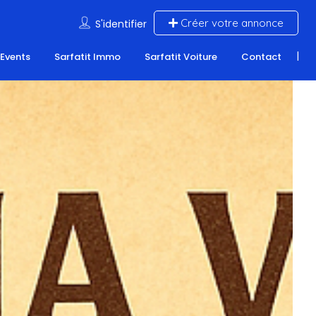
Créer votre annonce
S'identifier
 Events
Sarfatit Immo
Sarfatit Voiture
Contact