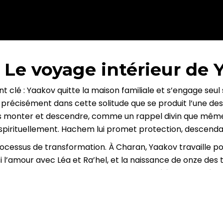
 Le voyage intérieur de 
lé : Yaakov quitte la maison familiale et s’engage seul s
t précisément dans cette solitude que se produit l’une des
nges monter et descendre, comme un rappel divin que mêm
spirituellement. Hachem lui promet protection, descendan
ocessus de transformation. À Charan, Yaakov travaille pou
i l’amour avec Léa et Ra’hel, et la naissance de onze des t
toire d’un homme qui construit son identité à travers l’ép
age fondamental :
les bénédictions les plus solides se 
isse jamais enfermer dans la douleur ou l’injustice. Il avan