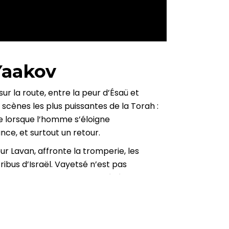
Yaakov
ur la route, entre la peur d’Ésaü et
 scènes les plus puissantes de la Torah :
e lorsque l’homme s’éloigne
ce, et surtout un retour.
r Lavan, affronte la tromperie, les
ribus d’Israël. Vayetsé n’est pas
reuve, la patience et la persévérance.
construisent souvent dans l’exil, dans
ce, il se bat, il accepte les défis comme