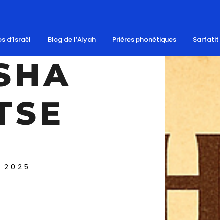
s d’Israël
Blog de l’Alyah
Prières phonétiques
Sarfatit
SHA
TSE
 2025