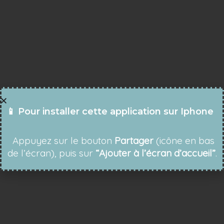
📱 Pour installer cette application sur Iphone
Appuyez sur le bouton
Partager
(icône en bas
de l’écran), puis sur
“Ajouter à l’écran d’accueil”
.