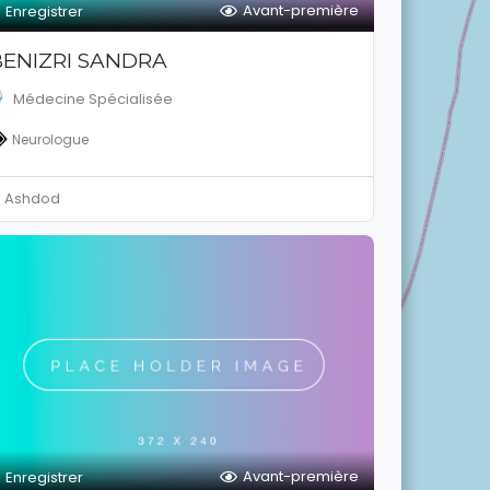
Avant-première
Enregistrer
BENIZRI SANDRA
Médecine Spécialisée
Neurologue
Ashdod
Avant-première
Enregistrer