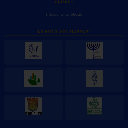
PRIÈRES
Siddour phonétique
ILS NOUS SOUTIENNENT
Lekh Lekha
Israel Is Forever
Smart Klita
Echet Hayil
Mairie de Netanya
Mairie de Ra'anana