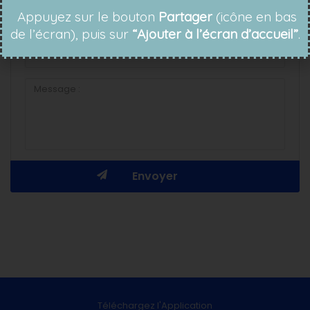
Appuyez sur le bouton
Partager
(icône en bas
de l’écran), puis sur
“Ajouter à l’écran d’accueil”
.
Téléchargez l'Application