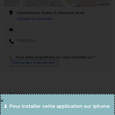
Leaflet
David Remez Street 13, Netanya, Israel
Obtenir un itinéraire
098822854
Vous êtes propriétaire ou vous travaillez ici ?
Demandez maintenant !
Contact
📱 Pour installer cette application sur Iphone