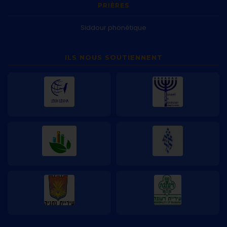
PRIÈRES
Siddour phonétique
ILS NOUS SOUTIENNENT
Lekh Lekha
Israel Is Forever
Smart Klita
Echet Hayil
Mairie de Netanya
Mairie de Ra'anana