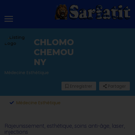
CHLOMO
CHEMOU
NY
Médecine Esthétique
Enregistrer
Partager
Médecine Esthétique
Rajeunissement, esthétique, soins anti-âge, laser,
injections