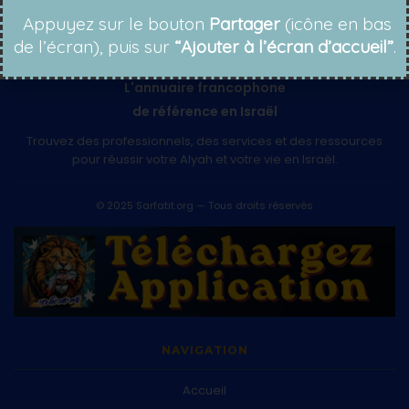
Appuyez sur le bouton
Partager
(icône en bas
de l’écran), puis sur
“Ajouter à l’écran d’accueil”
.
L'annuaire francophone
de référence en Israël
Trouvez des professionnels, des services et des ressources
pour réussir votre Alyah et votre vie en Israël.
© 2025 Sarfatit.org — Tous droits réservés
NAVIGATION
Accueil