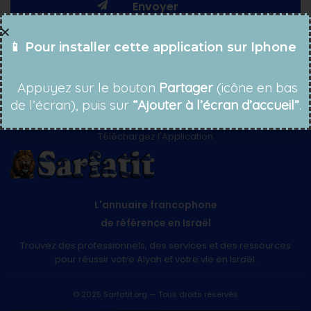
📱 Pour installer cette application sur Iphone
Appuyez sur le bouton
Partager
(icône en bas
de l’écran), puis sur
“Ajouter à l’écran d’accueil”
.
Téléchargez l'Application
L'annuaire francophone
de référence en Israël
Trouvez des professionnels, des services et des ressources
pour réussir votre Alyah et votre vie en Israël.
© 2025 Sarfatit.org — Tous droits réservés