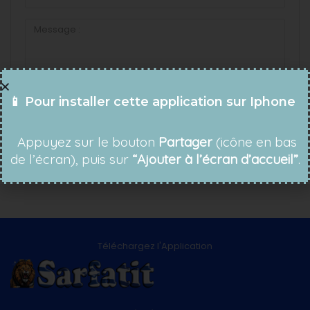
📱 Pour installer cette application sur Iphone
Appuyez sur le bouton
Partager
(icône en bas
de l’écran), puis sur
“Ajouter à l’écran d’accueil”
.
Téléchargez l'Application