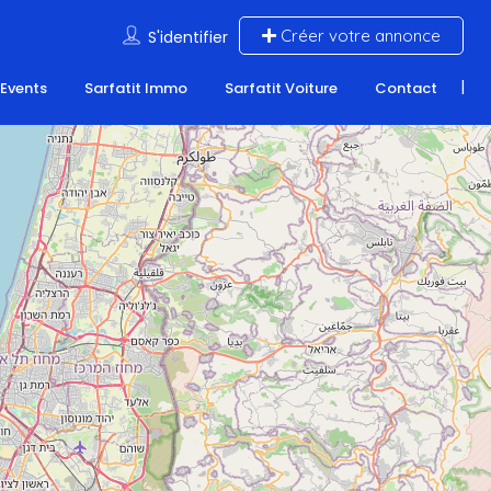
Créer votre annonce
S'identifier
 Events
Sarfatit Immo
Sarfatit Voiture
Contact