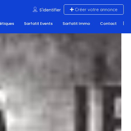
Créer votre annonce
S'identifier
nétiques
Sarfatit Events
Sarfatit Immo
Contact