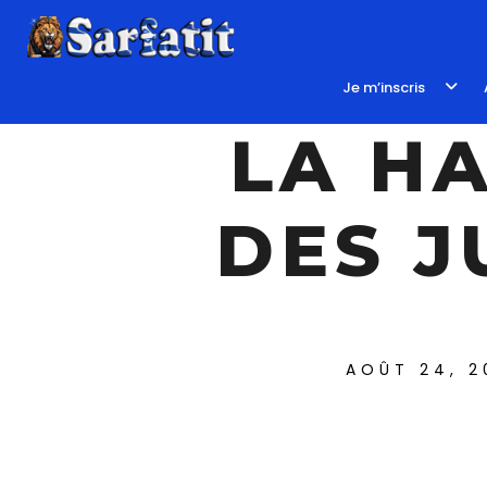
Je m’inscris
LA H
DES J
AOÛT 24, 2