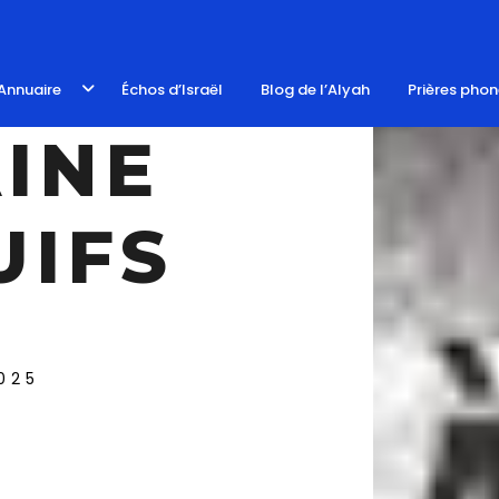
Annuaire
Échos d’Israël
Blog de l’Alyah
Prières pho
AINE
UIFS
025