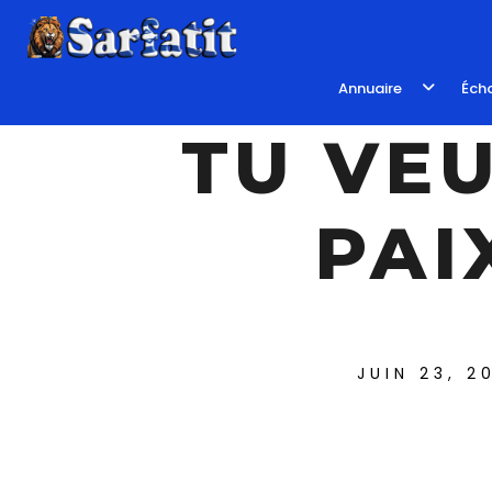
Annuaire
Écho
TU VE
PAI
JUIN 23, 2