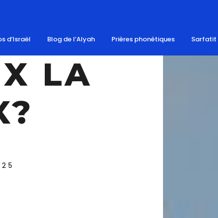
s d’Israël
Blog de l’Alyah
Prières phonétiques
Sarfatit
UX LA
X?
025