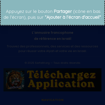
Téléchargez l'Application
Appuyez sur le bouton
Partager
(icône en bas
de l’écran), puis sur
“Ajouter à l’écran d’accueil”
.
L'annuaire francophone
de référence en Israël
Trouvez des professionnels, des services et des ressources
pour réussir votre Alyah et votre vie en Israël.
© 2025 Sarfatit.org — Tous droits réservés
NAVIGATION