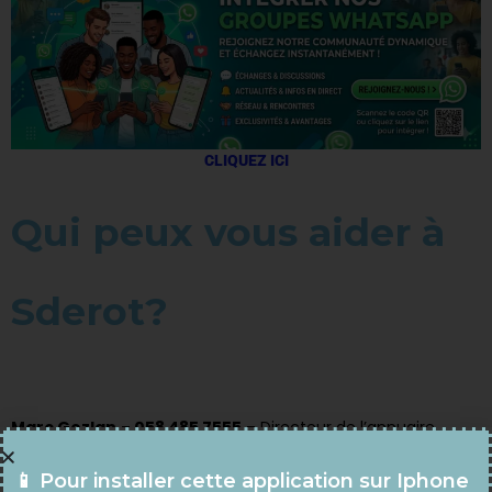
CLIQUEZ ICI
Qui peux vous aider à
Sderot?
Marc Gozlan
–
058 485 7555
– Directeur de l’annuaire
professionnel Sarfatit
📱 Pour installer cette application sur Iphone