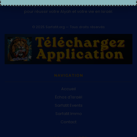
Trouvez des professionnels, des services et des ressources
pour réussir votre Alyah et votre vie en Israël.
© 2025 Sarfatit.org — Tous droits réservés
NAVIGATION
Accueil
Échos d'Israël
Sarfatit Events
Sarfatit Immo
Contact