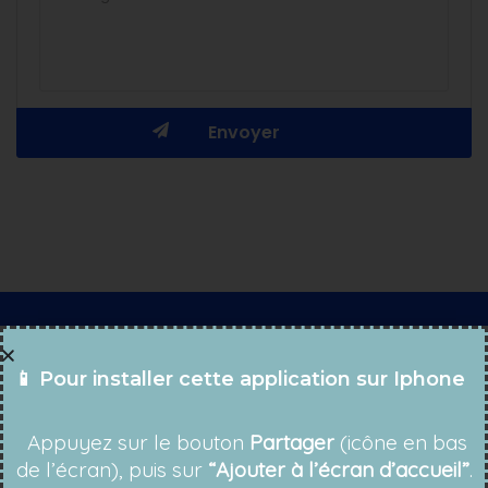
Téléchargez l'Application
📱 Pour installer cette application sur Iphone
Appuyez sur le bouton
Partager
(icône en bas
L'annuaire francophone
de l’écran), puis sur
“Ajouter à l’écran d’accueil”
.
de référence en Israël