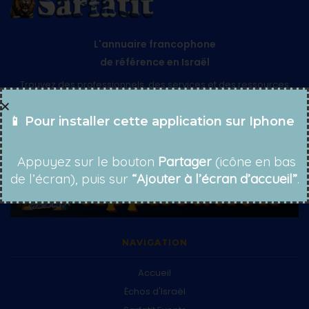
L'annuaire francophone
de référence en Israël
Trouvez des professionnels, des services et des ressources
pour réussir votre Alyah et votre vie en Israël.
📱 Pour installer cette application sur Iphone
© 2025 Sarfatit.org — Tous droits réservés
Appuyez sur le bouton
Partager
(icône en bas
de l’écran), puis sur
“Ajouter à l’écran d’accueil”
.
NAVIGATION
Accueil
Échos d'Israël