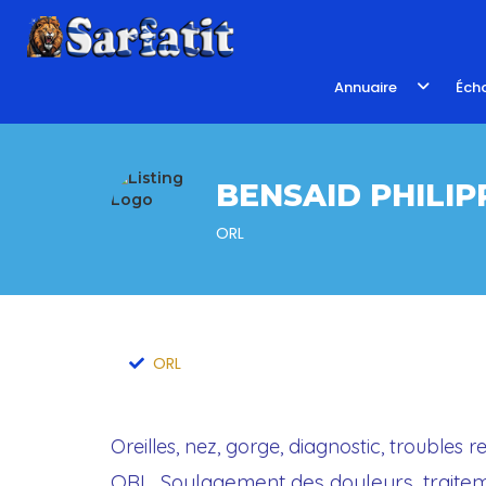
Annuaire
Écho
BENSAID PHILIP
ORL
ORL
Oreilles, nez, gorge, diagnostic, troubles r
ORL, Soulagement des douleurs, traiteme