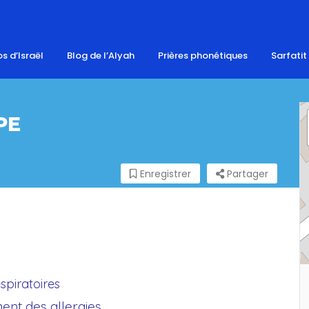
s d’Israël
Blog de l’Alyah
Prières phonétiques
Sarfatit
PE
Enregistrer
Partager
espiratoires
nt des allergies.