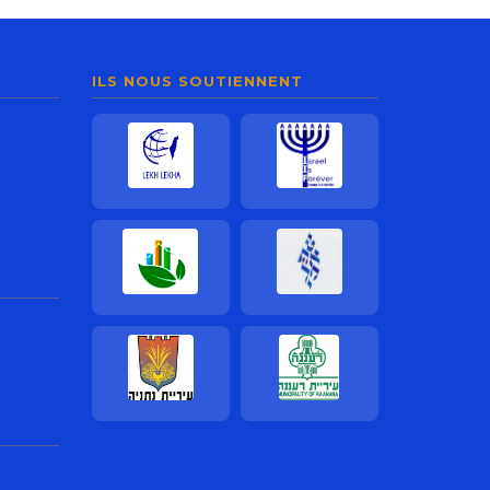
ILS NOUS SOUTIENNENT
Lekh Lekha
Israel Is Forever
Smart Klita
Echet Hayil
Mairie de Netanya
Mairie de Ra'anana