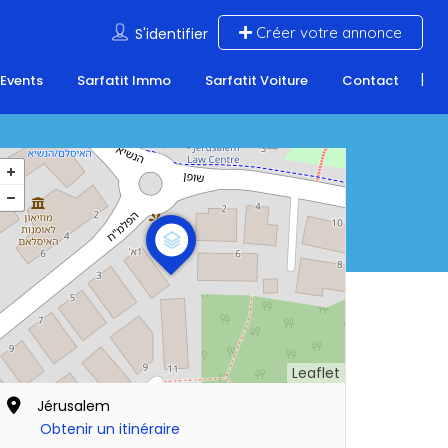
Créer votre annonce
S'identifier
 Events
Sarfatit Immo
Sarfatit Voiture
Contact
Leaflet
Jérusalem
Obtenir un itinéraire