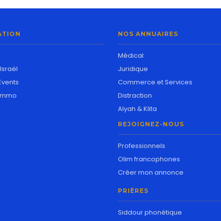
ATION
NOS ANNUAIRES
Médical
Israël
Juridique
 Events
Commerce et Services
t Immo
Distraction
Alyah & Klita
REJOIGNEZ-NOUS
Professionnels
Olim francophones
Créer mon annonce
PRIÈRES
Siddour phonétique