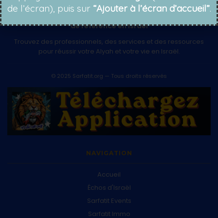
de l’écran), puis sur
“Ajouter à l’écran d’accueil”
.
L'annuaire francophone
de référence en Israël
Trouvez des professionnels, des services et des ressources
pour réussir votre Alyah et votre vie en Israël.
© 2025 Sarfatit.org — Tous droits réservés
NAVIGATION
Accueil
Échos d'Israël
Sarfatit Events
Sarfatit Immo